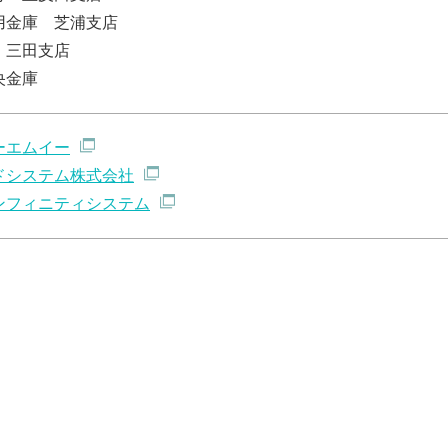
用金庫 芝浦支店
 三田支店
央金庫
ーエムイー
ドシステム株式会社
ンフィニティシステム