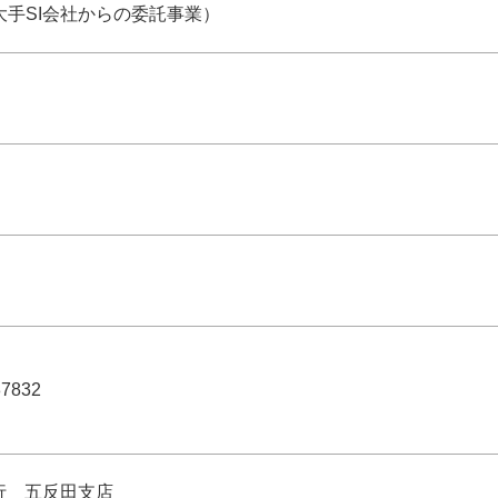
大手SI会社からの委託事業）
87832
行 五反田支店