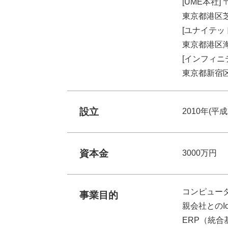
[UME本社] 〒
東京都港区芝浦
[ユナイテッド
東京都港区海
[インフィニテ
東京都新宿区
設立
2010年(平成
資本金
3000万円
コンピュー
事業目的
親会社とのI
ERP（統